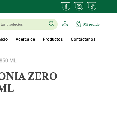
search
account
nicio
Acerca de
Productos
Contáctanos
850 ML
ONIA ZERO
 ML