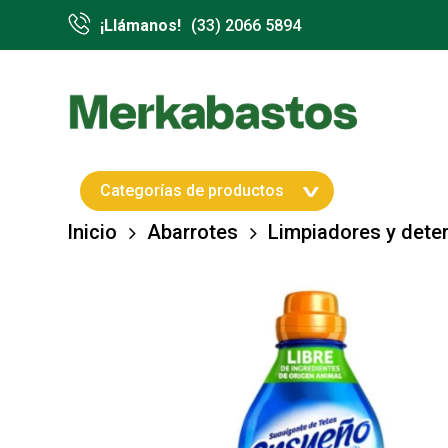
Skip
¡Llámanos!
(33) 2066 5894
to
main
content
Hit enter to search or ESC to close
Categorías de productos
Inicio
Abarrotes
Limpiadores y dete