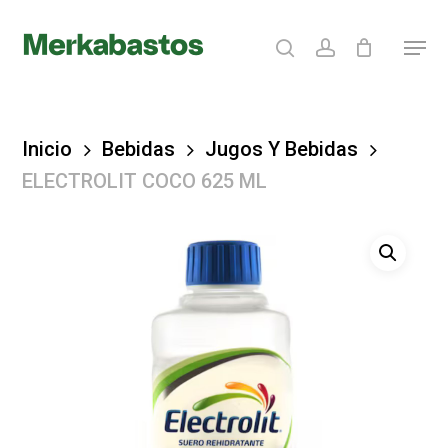
Skip
search
account
Menu
to
Clos
main
Menu
content
Inicio
Bebidas
Jugos Y Bebidas
ELECTROLIT COCO 625 ML