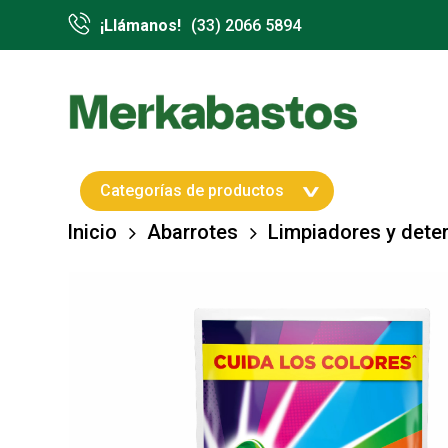
Skip
¡Llámanos!
(33) 2066 5894
to
main
content
Hit enter to search or ESC to close
Categorías de productos
Inicio
Abarrotes
Limpiadores y dete