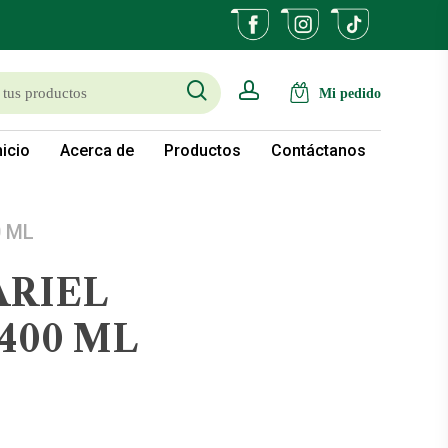
search
account
nicio
Acerca de
Productos
Contáctanos
0 ML
ARIEL
400 ML