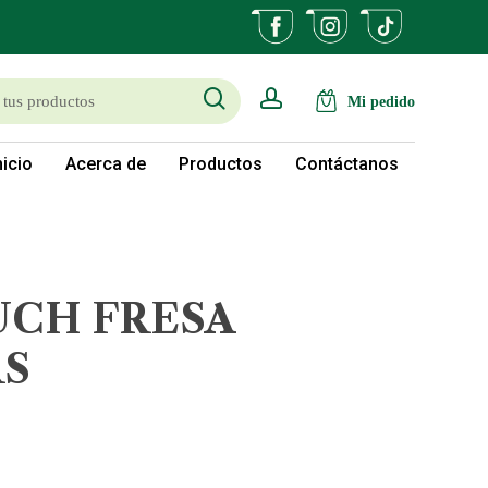
search
account
nicio
Acerca de
Productos
Contáctanos
UCH FRESA
RS