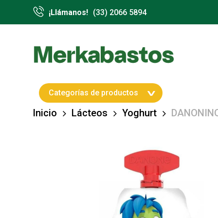
Skip
¡Llámanos!
(33) 2066 5894
to
main
content
Hit enter to search or ESC to close
Categorías de productos
Inicio
Lácteos
Yoghurt
DANONINO