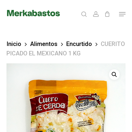
Skip
search
account
Menu
to
Clos
main
Menu
content
Inicio
Alimentos
Encurtido
CUERITO
PICADO EL MEXICANO 1 KG