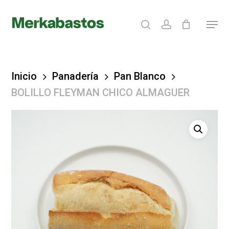
Skip
search
account
Menu
to
Clos
main
Menu
content
Inicio
Panadería
Pan Blanco
BOLILLO FLEYMAN CHICO ALMAGUER