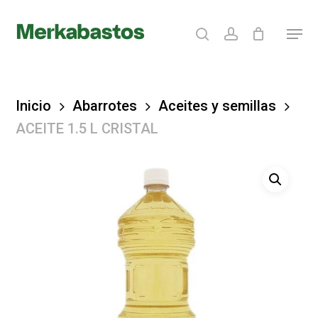
Skip
search
account
Menu
to
Clos
main
Menu
content
Inicio
Abarrotes
Aceites y semillas
ACEITE 1.5 L CRISTAL