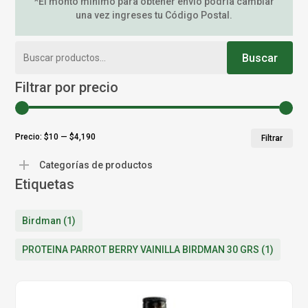
*El monto mínimo para obtener envío podría cambiar
una vez ingreses tu Código Postal.
Buscar
Buscar
por:
Filtrar por precio
Pr
Pr
Precio:
$10
—
$4,190
Filtrar
mí
má
Categorías de productos
Etiquetas
Birdman
(1)
PROTEINA PARROT BERRY VAINILLA BIRDMAN 30 GRS
(1)