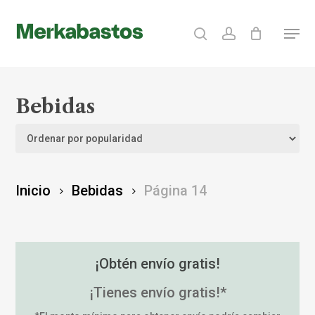
Skip
search
account
Menu
to
Clos
main
Menu
content
Bebidas
Inicio
Bebidas
Página 14
¡Obtén envío gratis!
¡Tienes envío gratis!*