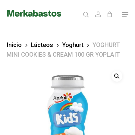
Skip
search
account
Menu
to
Clos
main
Menu
content
Inicio
Lácteos
Yoghurt
YOGHURT
MINI COOKIES & CREAM 100 GR YOPLAIT