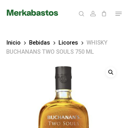
Skip
search
account
Menu
to
Clos
main
Menu
content
Inicio
Bebidas
Licores
WHISKY
BUCHANANS TWO SOULS 750 ML