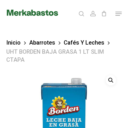
Skip
search
account
Menu
to
Clos
main
Menu
content
Inicio
Abarrotes
Cafés Y Leches
UHT BORDEN BAJA GRASA 1 LT SLIM
CTAPA