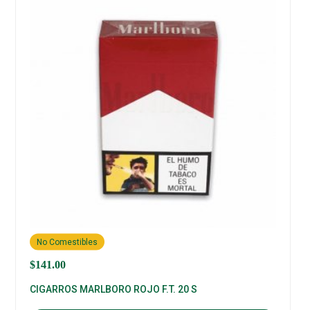
No Comestibles
$
141.00
CIGARROS MARLBORO ROJO F.T. 20 S