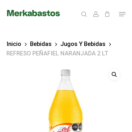
Skip
search
account
Menu
to
Clos
main
Menu
content
Inicio
Bebidas
Jugos Y Bebidas
REFRESO PEÑAFIEL NARANJADA 2 LT