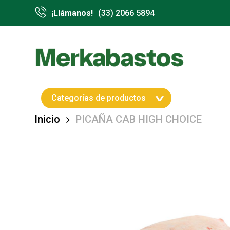
Skip
¡Llámanos!
(33) 2066 5894
to
main
content
Hit enter to search or ESC to close
Categorías de productos
Inicio
PICAÑA CAB HIGH CHOICE