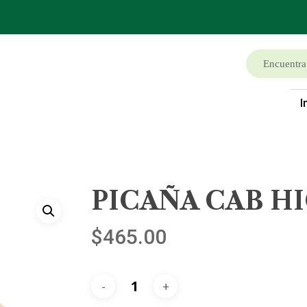
I
PICAÑA CAB H
$
465.00