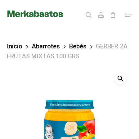
Skip
search
account
Menu
to
Clos
main
Menu
content
Inicio
Abarrotes
Bebés
GERBER 2A
FRUTAS MIXTAS 100 GRS