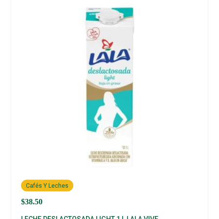
Cafés Y Leches
$
38.50
LECHE DESLACTOSADA LIGHT 1 L LALA VIVE