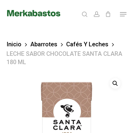
Skip
search
account
Menu
to
Clos
main
Menu
content
Inicio
Abarrotes
Cafés Y Leches
LECHE SABOR CHOCOLATE SANTA CLARA
180 ML