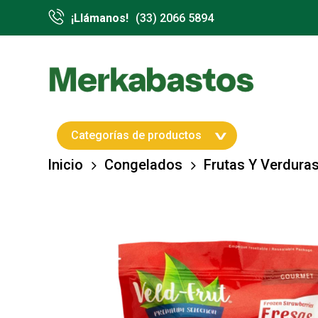
Skip
¡Llámanos!
(33) 2066 5894
to
main
content
Hit enter to search or ESC to close
Categorías de productos
Inicio
Congelados
Frutas Y Verdura