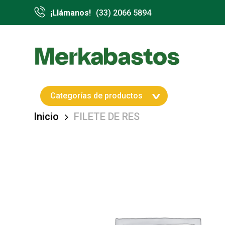
Skip
¡Llámanos!
(33) 2066 5894
to
main
content
Hit enter to search or ESC to close
Categorías de productos
Inicio
FILETE DE RES