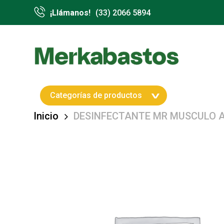
Skip
¡Llámanos!
(33) 2066 5894
to
main
content
Hit enter to search or ESC to close
Categorías de productos
Inicio
DESINFECTANTE MR MUSCULO 