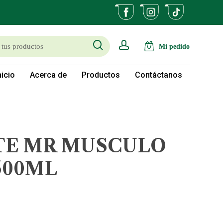
search
account
nicio
Acerca de
Productos
Contáctanos
TE MR MUSCULO
500ML