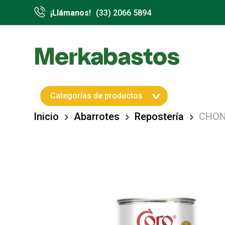
Skip
¡Llámanos!
(33) 2066 5894
to
main
content
Hit enter to search or ESC to close
Categorías de productos
Inicio
Abarrotes
Repostería
CHON