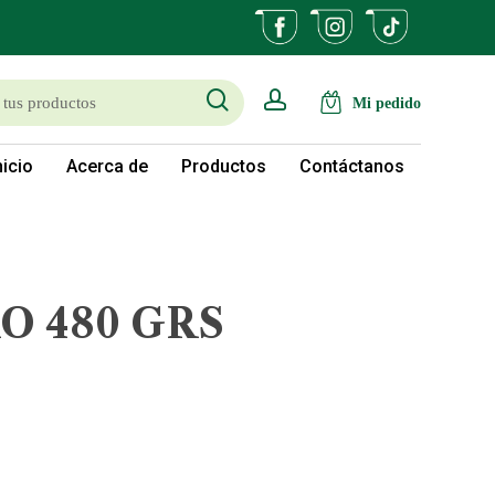
search
account
nicio
Acerca de
Productos
Contáctanos
 480 GRS