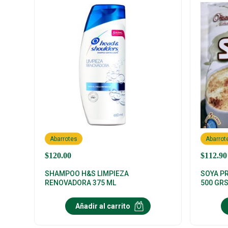
Abarrotes
Abarrot
$
120.00
$
112.90
SHAMPOO H&S LIMPIEZA
SOYA P
RENOVADORA 375 ML
500 GR
Añadir al carrito