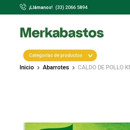
Skip
¡Llámanos!
(33) 2066 5894
to
main
content
Hit enter to search or ESC to close
Categorías de productos
Inicio
Abarrotes
CALDO DE POLLO K