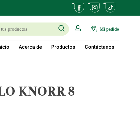
search
account
nicio
Acerca de
Productos
Contáctanos
LO KNORR 8