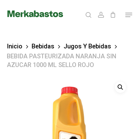
Skip
search
account
Menu
to
Clos
main
Menu
content
Inicio
Bebidas
Jugos Y Bebidas
BEBIDA PASTEURIZADA NARANJA SIN
AZUCAR 1000 ML SELLO ROJO