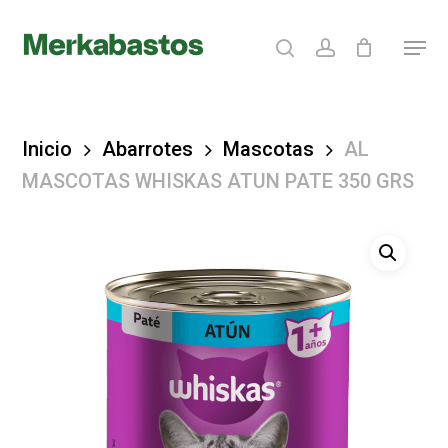
Skip
search
account
Menu
to
Clos
main
Menu
content
Inicio
Abarrotes
Mascotas
AL
MASCOTAS WHISKAS ATUN PATE 350 GRS