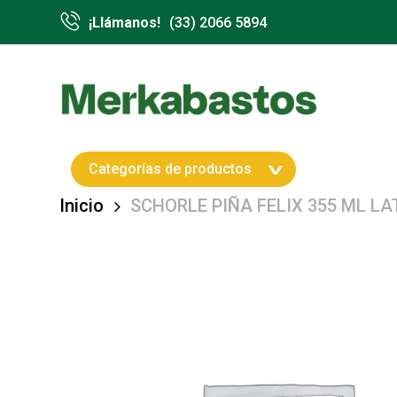
Skip
¡Llámanos!
(33) 2066 5894
to
main
content
Hit enter to search or ESC to close
Categorías de productos
Inicio
SCHORLE PIÑA FELIX 355 ML LA