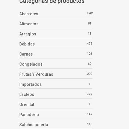
Categorías de productos
Abarrotes
2201
Alimentos
81
Arreglos
11
Bebidas
479
Carnes
103
Congelados
69
Frutas Y Verduras
200
Importados
1
Lácteos
327
Oriental
1
Panadería
147
Salchichonería
110