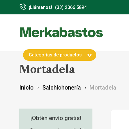
Skip
¡Llámanos!
(33) 2066 5894
to
main
content
Hit enter to search or ESC to close
Categorías de productos
Mortadela
Inicio
Salchichonería
Mortadela
¡Obtén envío gratis!