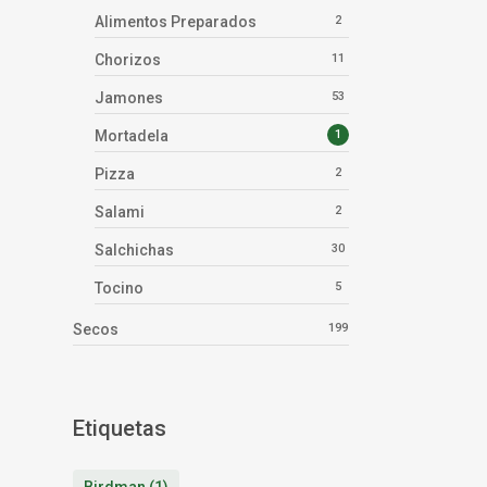
Alimentos Preparados
2
Chorizos
11
Jamones
53
Mortadela
1
Pizza
2
Salami
2
Salchichas
30
Tocino
5
Secos
199
Etiquetas