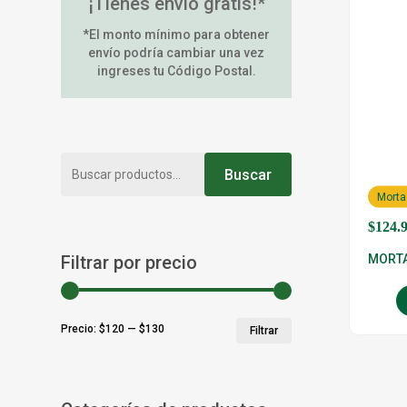
¡Tienes envío gratis!*
*El monto mínimo para obtener
envío podría cambiar una vez
ingreses tu Código Postal.
Buscar
Buscar
por:
Morta
$
124.
Filtrar por precio
MORTA
Precio
Precio
Precio:
$120
—
$130
Filtrar
mínimo
máximo