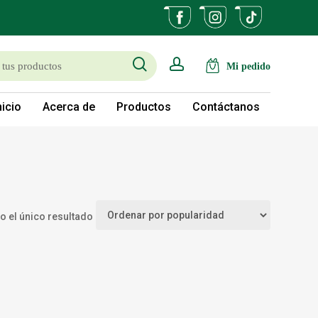
search
account
nicio
Acerca de
Productos
Contáctanos
 el único resultado