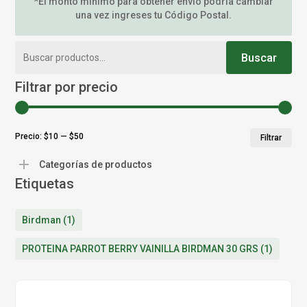
*El monto mínimo para obtener envío podría cambiar
una vez ingreses tu Código Postal.
Buscar
Buscar
por:
Filtrar por precio
Pr
Pr
Precio:
$10
—
$50
Filtrar
mí
má
Categorías de productos
Etiquetas
Birdman
(1)
PROTEINA PARROT BERRY VAINILLA BIRDMAN 30 GRS
(1)