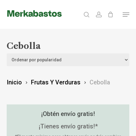
Skip
search
account
Menu
to
Clos
main
Menu
content
Cebolla
Inicio
Frutas Y Verduras
Cebolla
¡Obtén envío gratis!
¡Tienes envío gratis!*