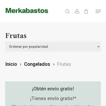
Skip
search
account
Menu
to
Clos
main
Menu
content
Frutas
Inicio
Congelados
Frutas
¡Obtén envío gratis!
¡Tienes envío gratis!*