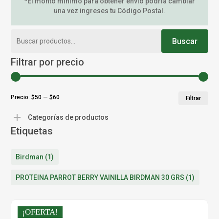
*El monto mínimo para obtener envío podría cambiar
una vez ingreses tu Código Postal.
Buscar
Buscar
por:
Filtrar por precio
Pr
Pr
Precio:
$50
—
$60
Filtrar
mí
má
Categorías de productos
Etiquetas
Birdman
(1)
PROTEINA PARROT BERRY VAINILLA BIRDMAN 30 GRS
(1)
¡OFERTA!