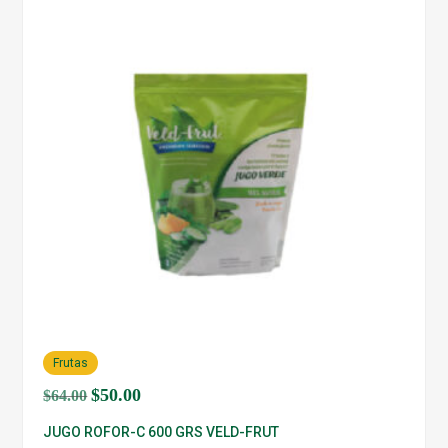
Frutas
El
$
50.00
El
$
64.00
precio
precio
JUGO ROFOR-C 600 GRS VELD-FRUT
original
actual