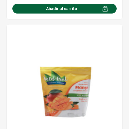
era:
es:
Añadir al carrito
$64.00.
$50.00.